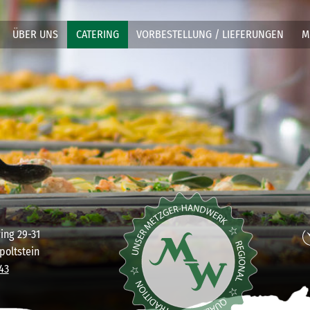
ÜBER UNS
CATERING
(CURRENT)
VORBESTELLUNG / LIEFERUNGEN
M
ring 29-31
poltstein
43