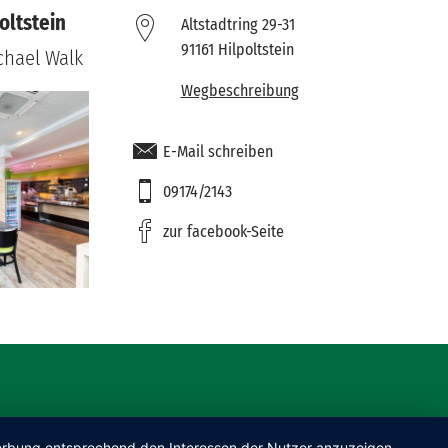
oltstein
Altstadtring 29-31
91161 Hilpoltstein
chael Walk
Wegbeschreibung
E-Mail schreiben
09174/2143
zur facebook-Seite
 Werbung entsprechend den Interessen der Nutzer anzuzeigen.