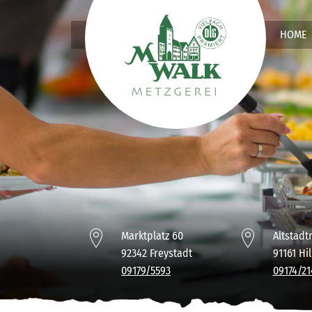
Zum Hauptinhalt springen
HOME
Marktplatz 60
Altstadt
92342 Freystadt
91161 Hil
09179/5593
09174/21